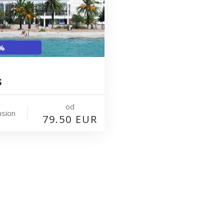
5%
S
od
nsion
79.50 EUR