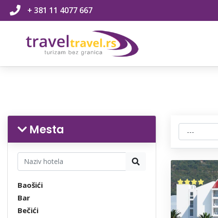
+ 381 11 4077 667
Mesta
Baošići
Bar
Bečići