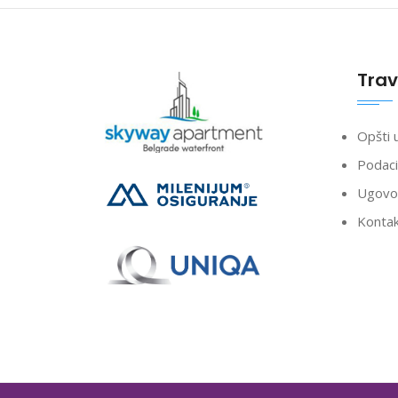
Trav
Opšti 
Podaci
Ugovor
Konta