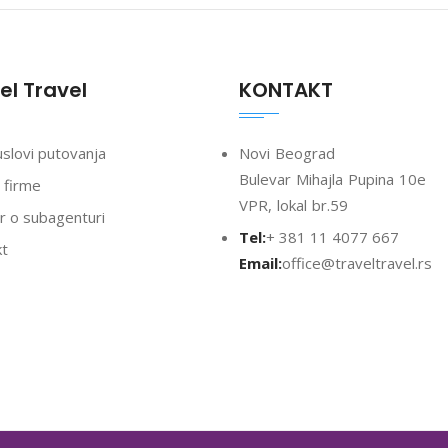
el Travel
KONTAKT
uslovi putovanja
Novi Beograd
Bulevar Mihajla Pupina 10e
 firme
VPR, lokal br.59
 o subagenturi
Tel:
+ 381 11 4077 667
kt
Email:
office@traveltravel.rs