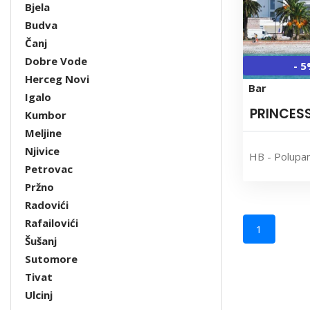
Bjela
Budva
Čanj
Dobre Vode
- 
Herceg Novi
Bar
Igalo
PRINCES
Kumbor
Meljine
Njivice
HB - Polupa
Petrovac
Pržno
Radovići
Rafailovići
1
Šušanj
Sutomore
Tivat
Ulcinj