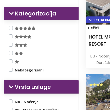
Kategorizacija
SPECIJALN
Bečići
HOTEL M
RESORT
BB - Noćen
Doručak
Nekategorisani
Vrsta usluge
NA - Noćenje
BB - Noćenje & Doručak