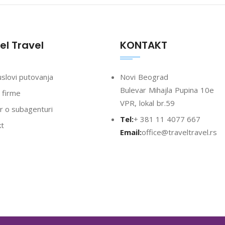
el Travel
KONTAKT
uslovi putovanja
Novi Beograd
Bulevar Mihajla Pupina 10e
 firme
VPR, lokal br.59
 o subagenturi
Tel:
+ 381 11 4077 667
kt
Email:
office@traveltravel.rs