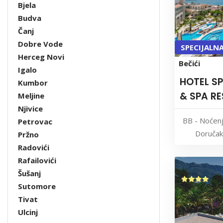
Bjela
Budva
Čanj
Dobre Vode
SPECIJALN
Herceg Novi
Bečići
Igalo
HOTEL S
Kumbor
& SPA R
Meljine
Njivice
BB - Noćen
Petrovac
Doručak
Pržno
Radovići
Rafailovići
Šušanj
Sutomore
Tivat
Ulcinj