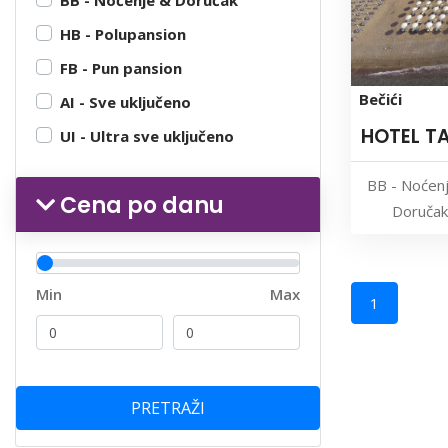
HB - Polupansion
FB - Pun pansion
Bečići
AI - Sve uključeno
HOTEL T
UI - Ultra sve uključeno
BB - Noćen
Cena po danu
Doručak
Min
Max
1