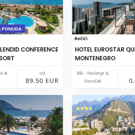
A PONUDA
Bečići
PLENDID CONFERENCE
HOTEL EUROSTAR QU
ESORT
MONTENEGRO
je &
od
BB - Noćenje &
89.50 EUR
0
Doručak