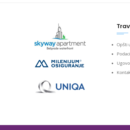
Trav
Opšti 
Podaci
Ugovor
Konta