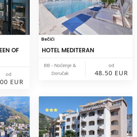
Bečići
EEN OF
HOTEL MEDITERAN
BB - Noćenje &
od
48.50 EUR
Doručak
od
.00 EUR