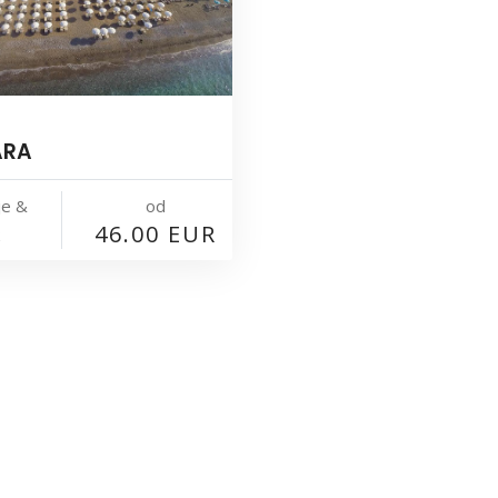
ARA
je &
od
46.00 EUR