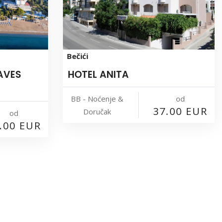
Bečići
AVES
HOTEL ANITA
BB - Noćenje &
od
37.00 EUR
Doručak
od
.00 EUR