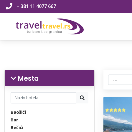
+ 381 11 4077 667
Mesta
Baošići
Bar
Bečići