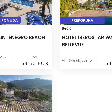
A PONUDA
PREPORUKA
Bečići
ONTENEGRO BEACH
HOTEL IBEROSTAR W
BELLEVUE
je &
od
AI - Sve uključeno
53.50 EUR
54