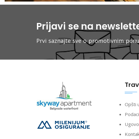
Prijavi se na newslet
Prvi saznajte sve o promotivnim po
Trav
Opšti 
Podaci
Ugovor
Konta