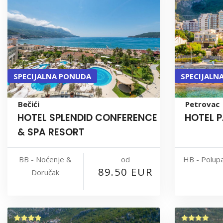
SPECIJALNA PONUDA
SPECIJALN
Bečići
Petrovac
HOTEL SPLENDID CONFERENCE
HOTEL 
& SPA RESORT
od
BB - Noćenje &
HB - Polup
89.50 EUR
Doručak