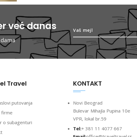
ter već danas
nudama
el Travel
KONTAKT
uslovi putovanja
Novi Beograd
Bulevar Mihajla Pupina 10e
 firme
VPR, lokal br.59
 o subagenturi
Tel:
+ 381 11 4077 667
kt
Email:
office@traveltravel.rs