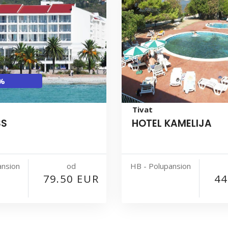
5%
Tivat
SS
HOTEL KAMELIJA
od
ansion
HB - Polupansion
79.50 EUR
44