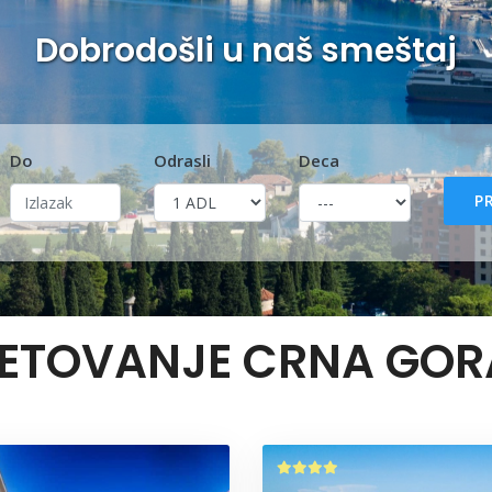
Odmor iz snova čeka na vas
Do
Odrasli
Deca
P
LETOVANJE CRNA GOR