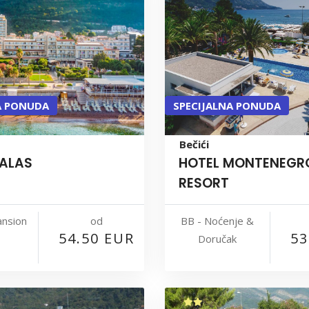
A PONUDA
SPECIJALNA PONUDA
Bečići
PALAS
HOTEL MONTENEGR
RESORT
od
ansion
BB - Noćenje &
54.50 EUR
53
Doručak